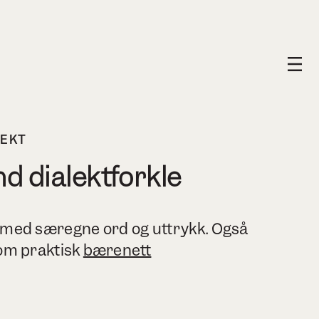
LEKT
d dialektforkle
e med særegne ord og uttrykk. Også
som praktisk
bærenett