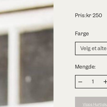
Pris:
kr
250
Farge
Velg et alt
Mengde:
Vipps Hurtigk