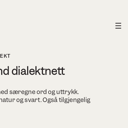
LEKT
d dialektnett
med særegne ord og uttrykk.
 natur og svart. Også tilgjengelig