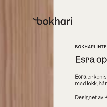
BOKHARI INTE
Esra o
Esra
er koni
med lokk, hån
Designet av K