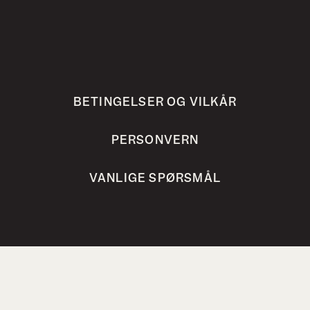
BETINGELSER OG VILKÅR
PERSONVERN
VANLIGE SPØRSMÅL
Bokhari AS, Steinholtvegen 1, 6240 Ørskog,
Norway
post@bokhari.no