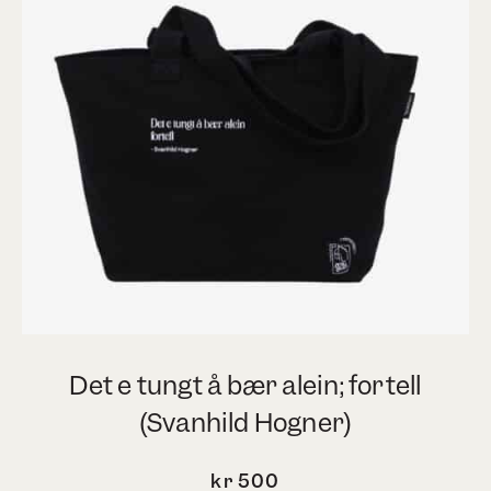
æ
Det e tungt å bær alein; fortell
D
(Svanhild Hogner)
kr
500