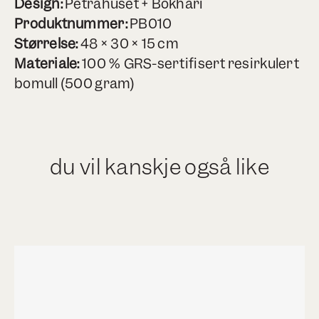
Design:
Petrahuset + Bokhari
Produktnummer:
PB010
Størrelse:
48 × 30 × 15 cm
Materiale:
100 % GRS-sertifisert resirkulert
bomull (500 gram)
du vil kanskje også like