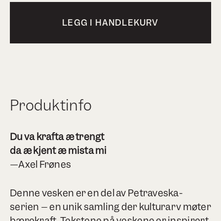
LEGG I HANDLEKURV
Produktinfo
Du va krafta æ trengt
da æ kjent æ mista mi
—Axel Frønes
Denne vesken er en del av Petraveska-
serien – en unik samling der kulturarv møter
bærekraft. Tekstene på veskene er inspirert