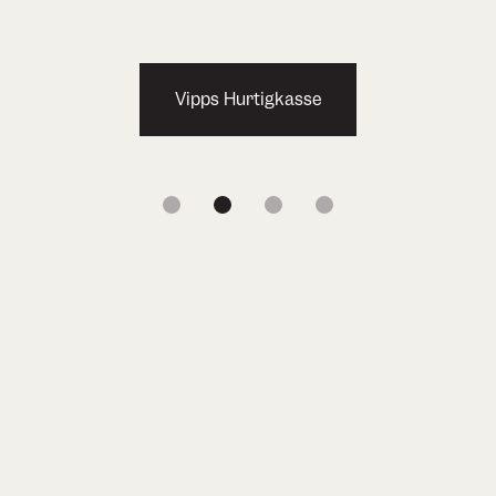
Vipps Hurtigkasse
1
2
3
4