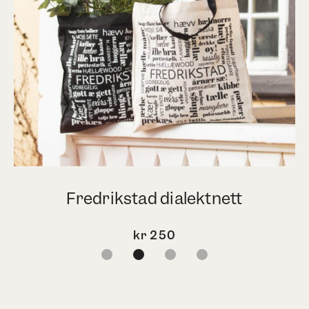
Fredrikstad dialektnett
kr
250
1
2
3
4