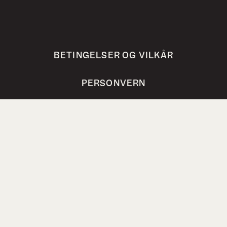
BETINGELSER OG VILKÅR
PERSONVERN
VANLIGE SPØRSMÅL
Bokhari AS, Steinholtvegen 1, 6240 Ørskog,
Norway
post@bokhari.no
Org.nr. 821 251 362 MVA