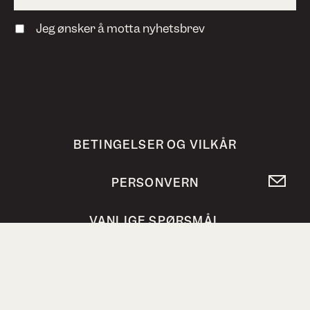
Jeg ønsker å motta nyhetsbrev
BETINGELSER OG VILKÅR
PERSONVERN
VANLIGE SPØRSMÅL
Bokhari AS, Steinholtvegen 1, 6240 Ørskog,