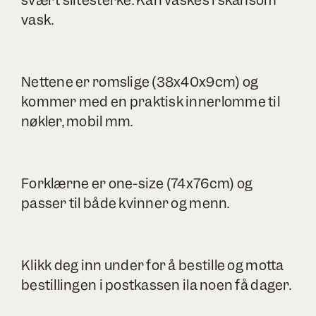
svært slitesterke. Kan vaskes i skånsom
vask.
Nettene er romslige (38x40x9cm) og
kommer med en praktisk innerlomme til
nøkler, mobil mm.
Forklærne er one-size (74x76cm) og
passer til både kvinner og menn.
Klikk deg inn under for å bestille og motta
bestillingen i postkassen ila noen få dager.