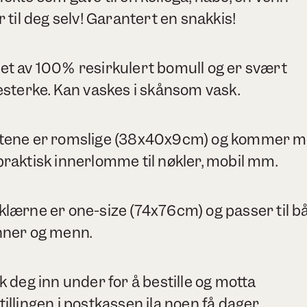
er til deg selv! Garantert en snakkis!
et av 100% resirkulert bomull og er svært
testerke. Kan vaskes i skånsom vask.
tene er romslige (38x40x9cm) og kommer 
praktisk innerlomme til nøkler, mobil mm.
klærne er one-size (74x76cm) og passer til b
nner og menn.
kk deg inn under for å bestille og motta
tillingen i postkassen ila noen få dager.