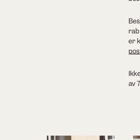
Bes
rab
er 
pos
Ikk
av 