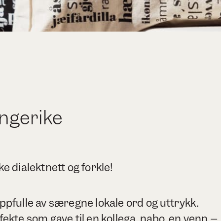
ngerike
ke dialektnett og forkle!
ppfulle av særegne lokale ord og uttrykk.
fekte som gave til en kollega, nabo, en venn –