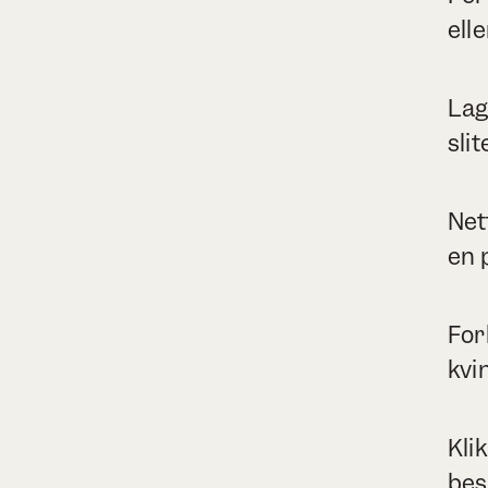
ell
Lag
sli
Net
en 
For
kvi
Kli
bes