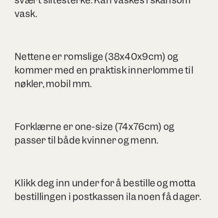
svært slitesterke. Kan vaskes i skånsom
vask.
Nettene er romslige (38x40x9cm) og
kommer med en praktisk innerlomme til
nøkler, mobil mm.
Forklærne er one-size (74x76cm) og
passer til både kvinner og menn.
Klikk deg inn under for å bestille og motta
bestillingen i postkassen ila noen få dager.