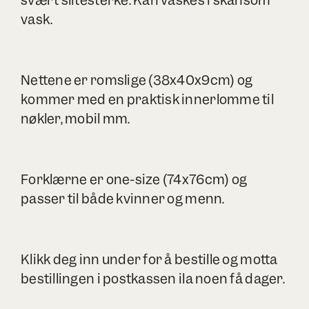
svært slitesterke. Kan vaskes i skånsom
vask.
Nettene er romslige (38x40x9cm) og
kommer med en praktisk innerlomme til
nøkler, mobil mm.
Forklærne er one-size (74x76cm) og
passer til både kvinner og menn.
Klikk deg inn under for å bestille og motta
bestillingen i postkassen ila noen få dager.